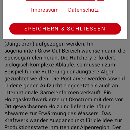
beinhaltet eine Salzwasserkreislaufanlage mit
einer Ausbaumenge von 60 Tonnen, wobei zwei
Impressum
Datenschutz
verschiedene Garnelenarten (Litopenaeus
vannamei und stylirostris) gezüchtet werden. Das
SPEICHERN & SCHLIESSEN
ist einzigartig, da die Garnelen in einer eigenen
Hatchery vermehrt und zu Postlarven
(Jungtieren) aufgezogen werden. Im
sogenannten Grow-Out Bereich wachsen dann die
Speisegarnelen heran. Die Hatchery erfordert
biologisch komplexe Abläufe, so müssen zum
Beispiel für die Fütterung der Jungtiere Algen
gezüchtet werden. Die Postlarven werden sowohl
in der eigenen Aufzucht eingesetzt als auch an
internationale Garnelenfarmen verkauft. Ein
Holzgaskraftwerk erzeugt Ökostrom mit dem vor
Ort gewachsenen Holz und liefert die nötige
Abwärme zur Erwärmung des Wassers. Das
Kraftwerk war der Ausganspunkt für die Idee zur
Produktionsstätte inmitten der Alpenregion. Der