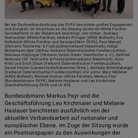
© OEVFA
Bei der Dachverbandssitzung des ÖVFA herrschten großes Engagement
und Einigkeit. Im Anschluss an die Sitzung wurde die White Panther
Garnelenfarm in der Steiermark besichtigt. vlnr hinten: Andreas
Steinwidder (White Panther), Herbert Piringer (ARGE Biofisch), Eva
Keferböck (White Panther und Kassaprüferin ÖVFA), Paul Menzel
(Obmann Teichwirte- & Fischzüchterverband Steiermark), Helga
Bültermann-Igler (Obfrau Verband Österreichischer Forellenzüchter),
Nikolaus Höplinger (Obmann Verein Österr. Seenfischer e. V.), Helfried
Reimoser (GF Teichwirte- & Fischzüchterverband Steiermark), Alois
Köttl und Erich Glück (Verband Österreichischer Forellenzüchter),
Daniel Hörner (Landwirtschaftskammer Stmk.), Gerlinde Schmidsberger
(Verband Österreichischer Forellenzüchter) vlnr vorne: Marc Mößmer
(ARGE Biofisch), Michael Kolmar (White Panther), Markus Payr
(Bundesobmann ÖVFA), Melanie Haslauer und Leo Kirchmaier
(Geschäftsführung ÖVFA und LK NÖ)
Bundesobmann Markus Payr und die
Geschäftsführung Leo Kirchmaier und Melanie
Haslauer berichteten ausführlich von der
aktuellen Verbandsarbeit auf nationaler und
europäischer Ebene. Im Zuge der Sitzung wurde
ein Positionspapier zu den Auswirkungen der