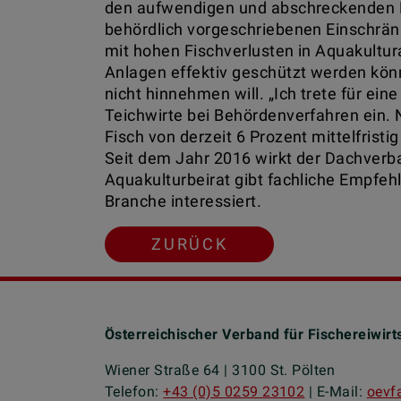
den aufwendigen und abschreckenden B
behördlich vorgeschriebenen Einschrä
mit hohen Fischverlusten in Aquakultur
Anlagen effektiv geschützt werden könne
nicht hinnehmen will. „Ich trete für e
Teichwirte bei Behördenverfahren ein. 
Fisch von derzeit 6 Prozent mittelfristi
Seit dem Jahr 2016 wirkt der Dachverb
Aquakulturbeirat gibt fachliche Empfeh
Branche interessiert.
ZURÜCK
Österreichischer Verband für Fischereiwirt
Wiener Straße 64 | 3100 St. Pölten
Telefon:
+43 (0)5 0259 23102
| E-Mail:
oevfa