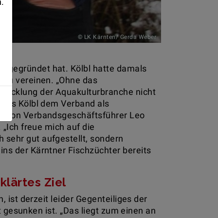
n.
© LK Kärnten/ Gerda Weber
9 gegründet hat. Kölbl hatte damals
h zu vereinen. „Ohne das
wicklung der Aquakulturbranche nicht
dass Kölbl dem Verband als
16 von Verbandsgeschäftsführer Leo
 „Ich freue mich auf die
sehr gut aufgestellt, sondern
ns der Kärntner Fischzüchter bereits
lärtes Ziel
 ist derzeit leider Gegenteiliges der
ht gesunken ist. „Das liegt zum einen an