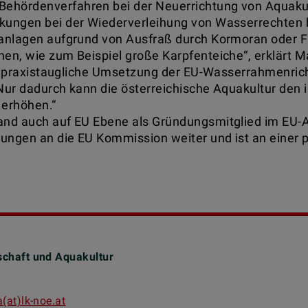
ehördenverfahren bei der Neuerrichtung von Aquakul
nkungen bei der Wiederverleihung von Wasserrechten
anlagen aufgrund von Ausfraß durch Kormoran oder Fis
n, wie zum Beispiel große Karpfenteiche“, erklärt Mar
ine praxistaugliche Umsetzung der EU-Wasserrahmenrich
Nur dadurch kann die österreichische Aquakultur den
g erhöhen.“
and auch auf EU Ebene als Gründungsmitglied im EU-Aq
lungen an die EU Kommission weiter und ist an einer 
schaft und Aquakultur
Unte
(at)lk-noe.at