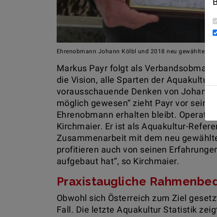
B
Ehrenobmann Johann Kölbl und 2018 neu gewählter Ob
Markus Payr folgt als Verbandsobmann 
die Vision, alle Sparten der Aquakultu
vorausschauende Denken von Johann Köl
möglich gewesen“ zieht Payr vor seinem
Ehrenobmann erhalten bleibt. Operativ
Kirchmaier. Er ist als Aquakultur-Refer
Zusammenarbeit mit dem neu gewählten 
profitieren auch von seinen Erfahrunge
aufgebaut hat“, so Kirchmaier.
Praxistaugliche Rahmenbedi
Obwohl sich Österreich zum Ziel gesetzt 
Fall. Die letzte Aquakultur Statistik ze