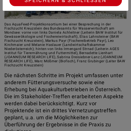
SPEICHERN & SCHLIESSEN
© JOANNEUM RESEARCH LIFE
Das AquaFeed-Projektkonsortium bei einer Besprechung in der
Fischzucht Kreuzstein des Bundesamts für Wasserwirtschaft am
Mondsee: vorne von links Daniela Achleitner (Leiterin BAW Institut für
Gewässerökologie und Fischereiwirtschaft), Elias Lahnsteiner (BAW
Fischzucht Kreuzstein), Markus Payr (Fischereibetrieb Payr), Leo
Kirchmaier und Melanie Haslauer (Landwirtschaftskammer
Niederösterreich); hinten von links Irmengard Strnad (Leiterin AGES
Institut für Tierernährung und Futtermittel), Bernadette Lienhart
(JOANNEUM RESEARCH LIFE), Sabrina Dreisiebner-Lanz (JOANNEUM
RESEARCH LIFE), Marc Mößmer (Biofisch), Franz Grubinger (Leiter BAW
Fischzucht Kreuzstein)
Die nächsten Schritte im Projekt umfassen unter
anderem Fütterungsversuche sowie eine
Erhebung bei Aquakulturbetrieben in Österreich.
Die im Stakeholder-Treffen erarbeiteten Aspekte
werden dabei berücksichtigt. Kurz vor
Projektende ist ein drittes Vernetzungstreffen
geplant, u.a. um die Möglichkeiten zur
Überführung der Ergebnisse in die Praxis zu