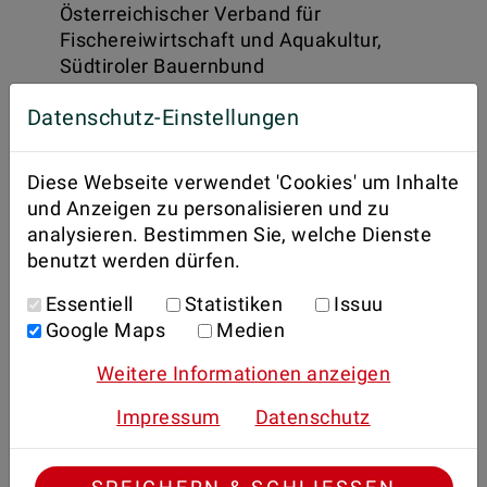
Österreichischer Verband für
Fischereiwirtschaft und Aquakultur,
Südtiroler Bauernbund
Ministerien: Bundesministerium für Land-
Datenschutz-Einstellungen
und Forstwirtschaft, Klima- und
Umweltschutz, Regionen und
Wasserwirtschaft sowie Bundesministerium
Diese Webseite verwendet 'Cookies' um Inhalte
für Arbeit, Soziales, Gesundheit, Pflege und
und Anzeigen zu personalisieren und zu
Konsumentenschutz
analysieren. Bestimmen Sie, welche Dienste
benutzt werden dürfen.
Weitere Schritte im Projekt
Essentiell
Statistiken
Issuu
Google Maps
Medien
Weitere Informationen anzeigen
Impressum
Datenschutz